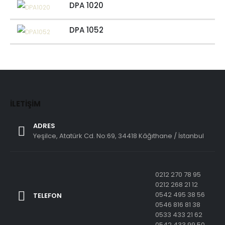
DPA 1020
DPA 1052
İLETIŞIM
ADRES
Yeşilce, Atatürk Cd. No:69, 34418 Kâğıthane / İstanbul
0212 270 78 95
0212 268 21 12
0542 495 38 56
TELEFON
0546 816 81 38
0533 433 21 62
0542 433 99 50