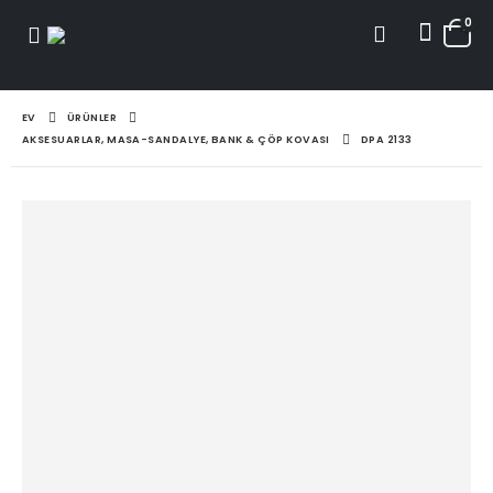
0
EV
ÜRÜNLER
AKSESUARLAR, MASA-SANDALYE, BANK & ÇÖP KOVASI
DPA 2133