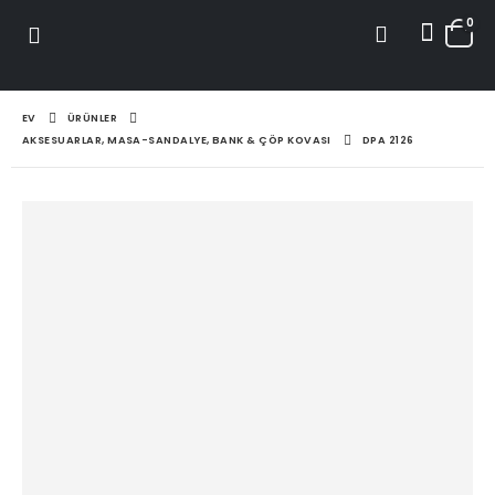
0
EV
ÜRÜNLER
AKSESUARLAR, MASA-SANDALYE, BANK & ÇÖP KOVASI
DPA 2126