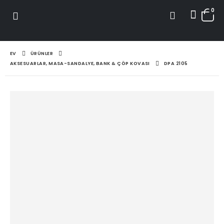
0
EV
ÜRÜNLER
AKSESUARLAR, MASA-SANDALYE, BANK & ÇÖP KOVASI
DPA 2105