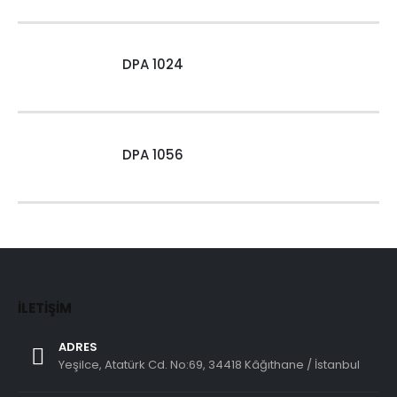
DPA 1024
DPA 1056
İLETIŞIM
ADRES
Yeşilce, Atatürk Cd. No:69, 34418 Kâğıthane / İstanbul