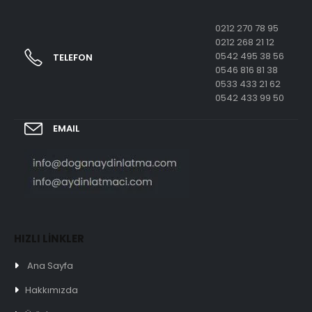
0212 270 78 95
0212 268 21 12
0542 495 38 56
TELEFON
0546 816 81 38
0533 433 21 62
0542 433 99 50
EMAIL
HIZLI LİNKLER
Ana Sayfa
Hakkımızda