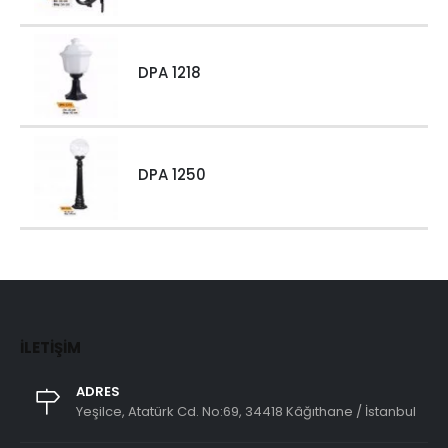
DPA 1218
DPA 1250
İLETIŞIM
ADRES
Yeşilce, Atatürk Cd. No:69, 34418 Kâğıthane / İstanbul