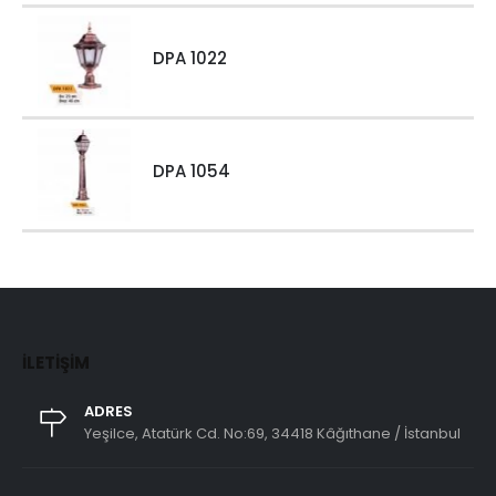
DPA 1022
DPA 1054
İLETIŞIM
ADRES
Yeşilce, Atatürk Cd. No:69, 34418 Kâğıthane / İstanbul