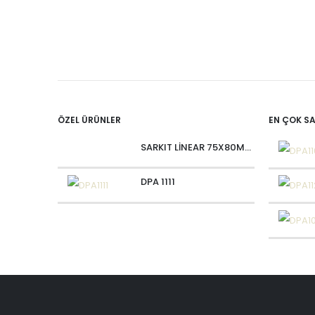
ÖZEL ÜRÜNLER
EN ÇOK S
SARKIT LİNEAR 75X80MM OVALIUM 30W 4000 LM MT
DPA 1111