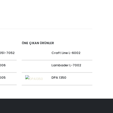
DPA 201
ÖNE ÇIKAN ÜRÜNLER
051-7052
Craft Line L-6002
006
Lambader L-7002
005
DPA 1350