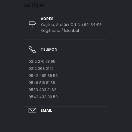
İLETIŞIM
ADRES
Yeşilce, Atatürk Cd. No:69, 34418
Kâğıthane / İstanbul
TELEFON
0212 270 78 95
0212 268 21 12
0542 495 38 56
0546 816 81 38
0533 433 21 62
0542 433 99 50
EMAIL