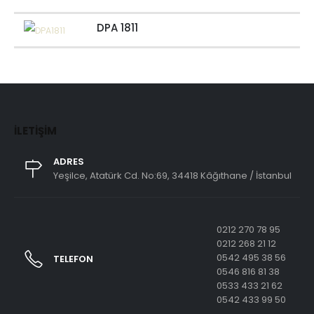
DPA 1811
İLETIŞIM
ADRES
Yeşilce, Atatürk Cd. No:69, 34418 Kâğıthane / İstanbul
0212 270 78 95
0212 268 21 12
0542 495 38 56
TELEFON
0546 816 81 38
0533 433 21 62
0542 433 99 50