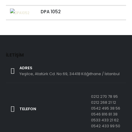
DPA 1052
İLETIŞIM
ADRES
Yeşilce, Atatürk Cd. No:69, 34418 Kâğıthane / İstanbul
0212 270 78 95
0212 268 21 12
0542 495 38 56
TELEFON
0546 816 81 38
0533 433 21 62
0542 433 99 50