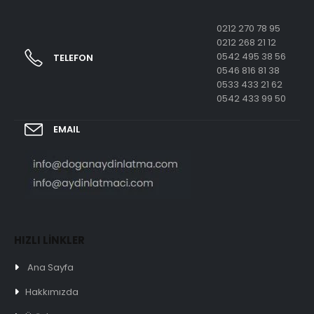
0212 270 78 95
0212 268 21 12
0542 495 38 56
TELEFON
0546 816 81 38
0533 433 21 62
0542 433 99 50
EMAIL
HIZLI LİNKLER
Ana Sayfa
Hakkımızda