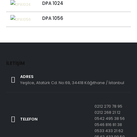
DPA 1024
DPA 1056
İLETIŞIM
ADRES
Yeşilce, Atatürk Cd. No:69, 34418 Kâğıthane / İstanbul
0212 270 78 95
0212 268 21 12
0542 495 38 56
TELEFON
0546 816 81 38
0533 433 21 62
0542 433 99 50