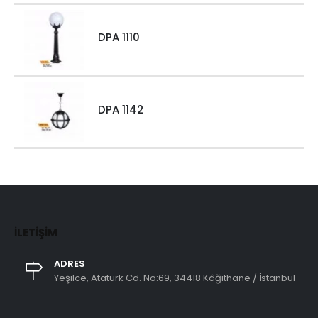
DPA 1110
DPA 1142
İLETIŞIM
ADRES
Yeşilce, Atatürk Cd. No:69, 34418 Kâğıthane / İstanbul