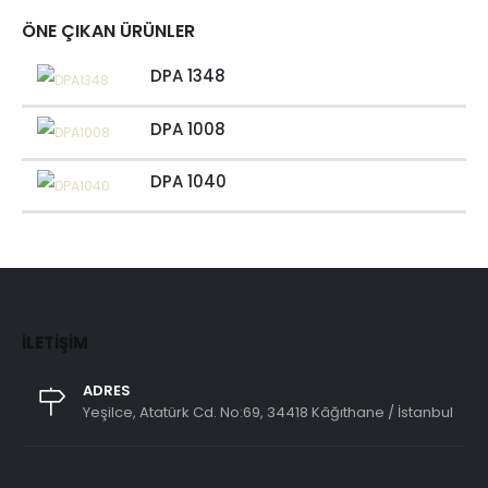
ÖNE ÇIKAN ÜRÜNLER
DPA 1348
DPA 1008
DPA 1040
İLETIŞIM
ADRES
Yeşilce, Atatürk Cd. No:69, 34418 Kâğıthane / İstanbul