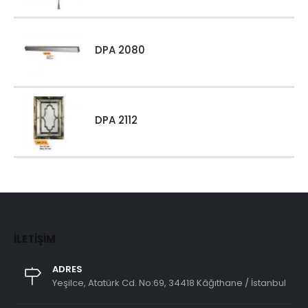
DPA 2080
DPA 2112
İLETIŞIM
ADRES
Yeşilce, Atatürk Cd. No:69, 34418 Kâğıthane / İstanbul