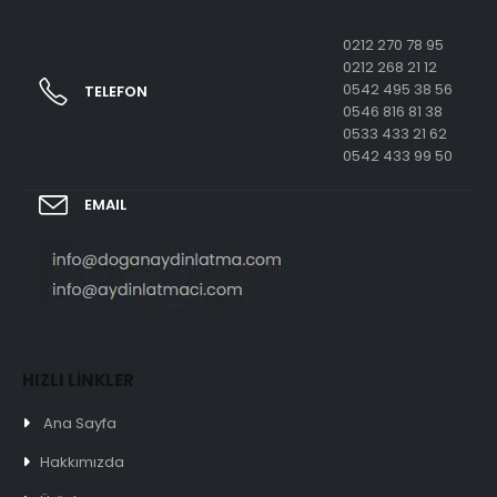
0212 270 78 95
0212 268 21 12
0542 495 38 56
TELEFON
0546 816 81 38
0533 433 21 62
0542 433 99 50
EMAIL
HIZLI LİNKLER
Ana Sayfa
Hakkımızda