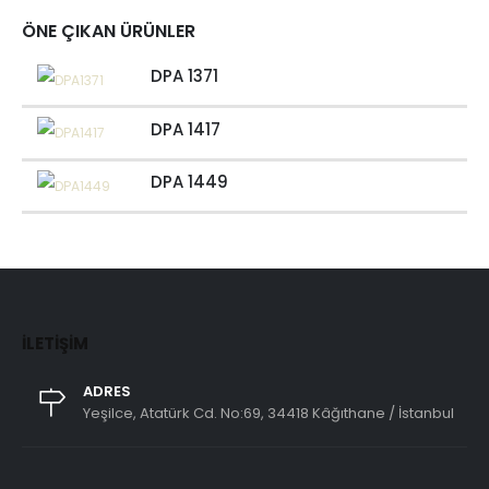
ÖNE ÇIKAN ÜRÜNLER
DPA 1371
DPA 1417
DPA 1449
İLETIŞIM
ADRES
Yeşilce, Atatürk Cd. No:69, 34418 Kâğıthane / İstanbul