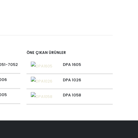
ALÜMINYUM F
DPA 132
ÖNE ÇIKAN ÜRÜNLER
051-7052
DPA 1605
006
DPA 1026
005
DPA 1058