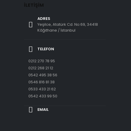
İLETIŞIM
ADRES
Yeşilce, Atatürk Cd. No:69, 34418
Kâğıthane / İstanbul
TELEFON
0212 270 78 95
0212 268 21 12
0542 495 38 56
0546 816 81 38
0533 433 21 62
0542 433 99 50
EMAIL