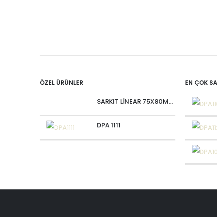
ÖZEL ÜRÜNLER
EN ÇOK S
SARKIT LİNEAR 75X80MM OVALIUM 30W 4000 LM MT
DPA 1111