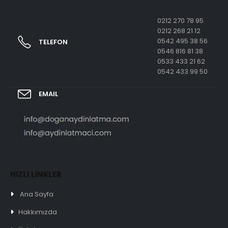
0212 270 78 95
0212 268 21 12
0542 495 38 56
TELEFON
0546 816 81 38
0533 433 21 62
0542 433 99 50
EMAIL
HIZLI LİNKLER
Ana Sayfa
Hakkımızda