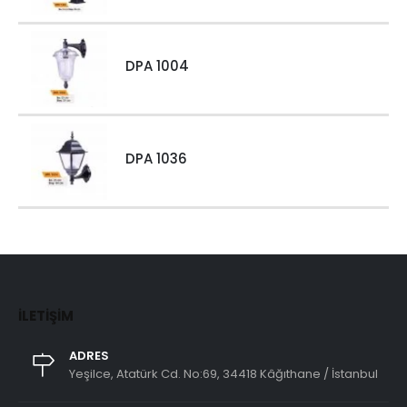
DPA 1004
DPA 1036
İLETIŞIM
ADRES
Yeşilce, Atatürk Cd. No:69, 34418 Kâğıthane / İstanbul