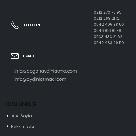
0212 270 78 95
0212 268 21 12
0542 495 38 56
TELEFON
0546 816 81 38
0533 433 21 62
0542 433 99 50
EMAIL
HIZLI LİNKLER
Ana Sayfa
Hakkımızda