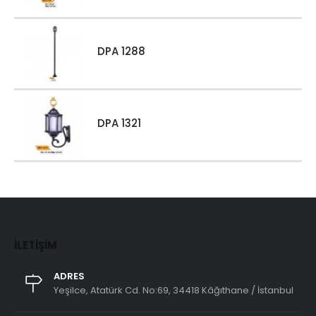
DPA 1288
DPA 1321
İLETIŞIM
ADRES
Yeşilce, Atatürk Cd. No:69, 34418 Kâğıthane / İstanbul