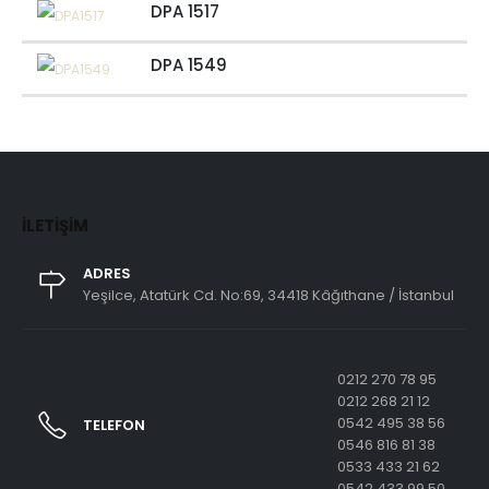
DPA 1517
DPA 1549
İLETIŞIM
ADRES
Yeşilce, Atatürk Cd. No:69, 34418 Kâğıthane / İstanbul
0212 270 78 95
0212 268 21 12
0542 495 38 56
TELEFON
0546 816 81 38
0533 433 21 62
0542 433 99 50