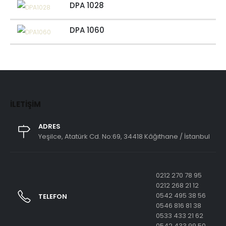
DPA 1028
DPA 1060
İLETIŞIM
ADRES
Yeşilce, Atatürk Cd. No:69, 34418 Kâğıthane / İstanbul
0212 270 78 95
0212 268 21 12
0542 495 38 56
TELEFON
0546 816 81 38
0533 433 21 62
0542 433 99 50