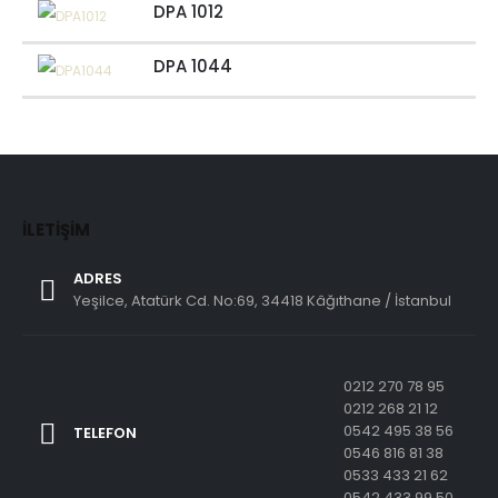
DPA 1012
DPA 1044
İLETIŞIM
ADRES
Yeşilce, Atatürk Cd. No:69, 34418 Kâğıthane / İstanbul
0212 270 78 95
0212 268 21 12
0542 495 38 56
TELEFON
0546 816 81 38
0533 433 21 62
0542 433 99 50