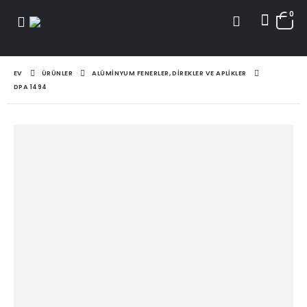
0
EV
ÜRÜNLER
ALÜMINYUM FENERLER, DIREKLER VE APLIKLER
DPA 1494