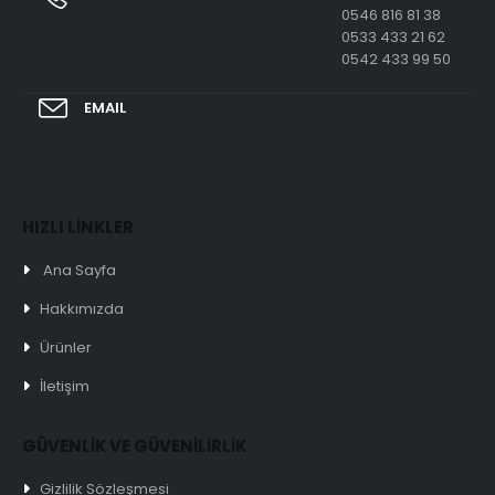
0546 816 81 38
0533 433 21 62
0542 433 99 50
EMAIL
HIZLI LİNKLER
Ana Sayfa
Hakkımızda
Ürünler
İletişim
GÜVENLİK VE GÜVENİLİRLİK
Gizlilik Sözleşmesi