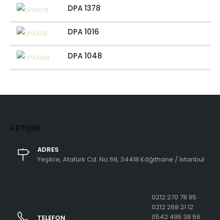
DPA 1378
DPA 1016
DPA 1048
İLETIŞIM
ADRES
Yeşilce, Atatürk Cd. No:69, 34418 Kâğıthane / İstanbul
0212 270 78 95
0212 268 21 12
0542 495 38 56
TELEFON