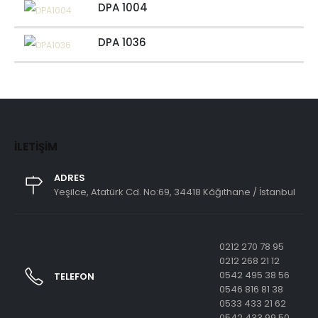
DPA 1004
DPA 1036
İLETIŞIM
ADRES
Yeşilce, Atatürk Cd. No:69, 34418 Kâğıthane / İstanbul
0212 270 78 95
0212 268 21 12
0542 495 38 56
TELEFON
0546 816 81 38
0533 433 21 62
0542 433 99 50