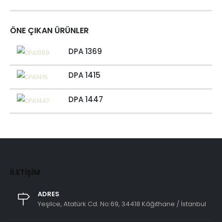
ÖNE ÇIKAN ÜRÜNLER
DPA 1369
DPA 1415
DPA 1447
İLETIŞIM
ADRES
Yeşilce, Atatürk Cd. No:69, 34418 Kâğıthane / İstanbul