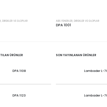
R, DIREKLER VE GLOPLAR
ABS FENERLER, DIREKLER VE GLOPLAR
2
DPA 1001
ATILAN ÜRÜNLER
SON YAYINLANAN ÜRÜNLER
DPA 1108
Lambader L-7
DPA 1123
Lambader L-7