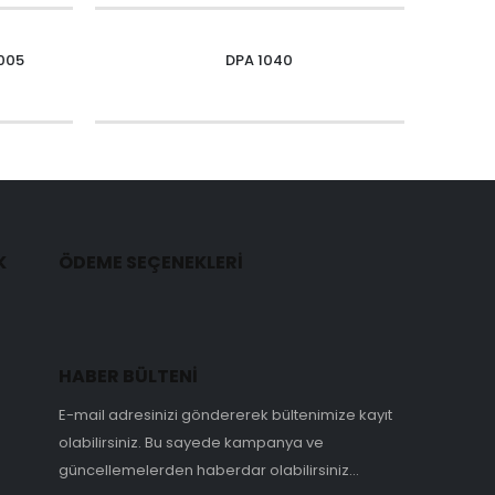
005
DPA 1040
K
ÖDEME SEÇENEKLERİ
HABER BÜLTENİ
E-mail adresinizi göndererek bültenimize kayıt
olabilirsiniz. Bu sayede kampanya ve
güncellemelerden haberdar olabilirsiniz...