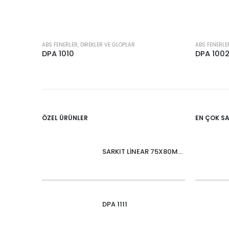
ABS FENERLER, DIREKLER VE GLOPLAR
ABS FENERLE
DPA 1010
DPA 100
ÖZEL ÜRÜNLER
EN ÇOK S
SARKIT LİNEAR 75X80MM OVALIUM 30W 4000 LM MT
DPA 1111