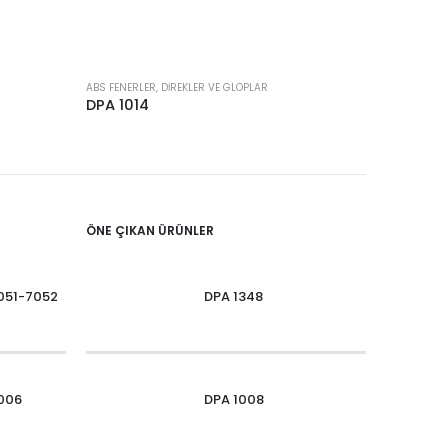
ABS FENERLER, DIREKLER VE GLOPLAR
ABS FENERLE
DPA 1014
DPA 100
ÖNE ÇIKAN ÜRÜNLER
051-7052
DPA 1348
006
DPA 1008