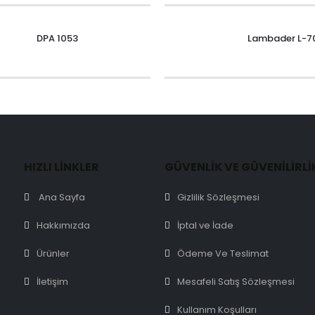
DPA 1053
Lambader L-7
HIZLI LİNKLER
GÜVENLİK VE GÜVENİLİRLİ
Ana Sayfa
Gizlilik Sözleşmesi
Hakkımızda
İptal ve İade
Ürünler
Ödeme Ve Teslimat
İletişim
Mesafeli Satış Sözleşmesi
Kullanım Koşulları