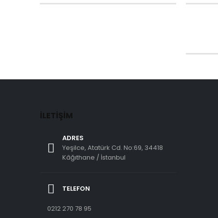
İLETIŞIM
ADRES
Yeşilce, Atatürk Cd. No:69, 34418
Kâğıthane / İstanbul
TELEFON
0212 270 78 95