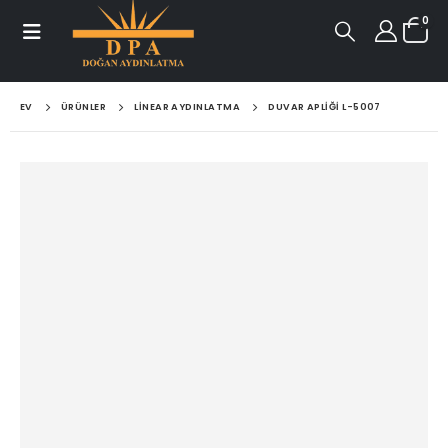
0
EV
ÜRÜNLER
LINEAR AYDINLATMA
DUVAR APLIĞI L-5007