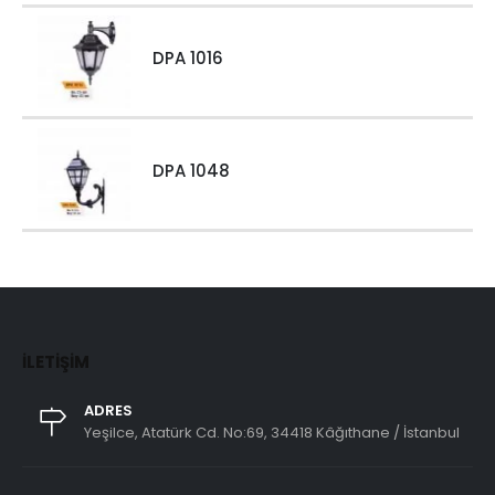
DPA 1016
DPA 1048
İLETIŞIM
ADRES
Yeşilce, Atatürk Cd. No:69, 34418 Kâğıthane / İstanbul