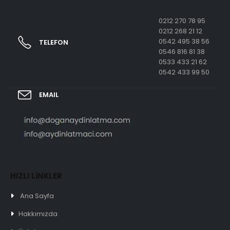
0212 270 78 95
0212 268 21 12
0542 495 38 56
TELEFON
0546 816 81 38
0533 433 21 62
0542 433 99 50
EMAIL
HIZLI LİNKLER
Ana Sayfa
Hakkımızda