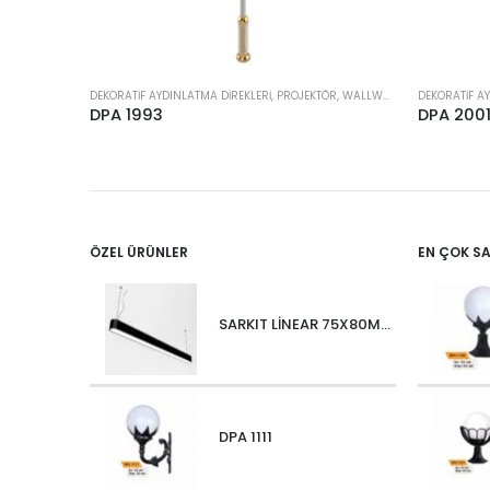
DEKORATIF AYDINLATMA DIREKLERI, PROJEKTÖR, WALLWASHER
DPA 1993
DPA 200
ÖZEL ÜRÜNLER
EN ÇOK S
SARKIT LİNEAR 75X80MM OVALIUM 30W 4000 LM MT
DPA 1111