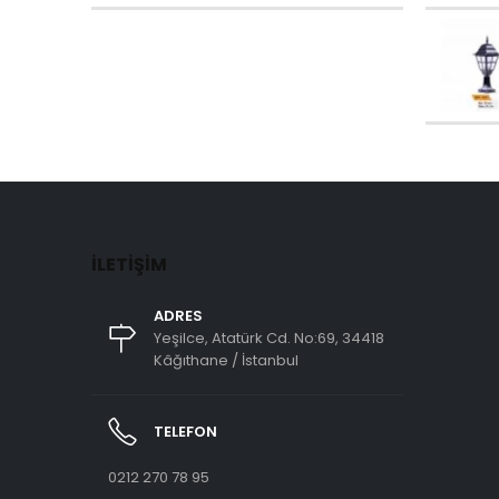
İLETIŞIM
ADRES
Yeşilce, Atatürk Cd. No:69, 34418
Kâğıthane / İstanbul
TELEFON
0212 270 78 95