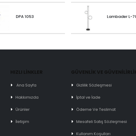
DPA 1053
Lambader L-7
HIZLI LİNKLER
GÜVENLİK VE GÜVENİLİRLİ
Ana Sayfa
Gizlilik Sözleşmesi
Hakkımızda
İptal ve İade
Ürünler
Ödeme Ve Teslimat
İletişim
Mesafeli Satış Sözleşmesi
Kullanım Koşulları