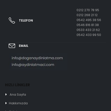
0212 270 78 95
0212 268 21 12
0542 495 38 56
TELEFON
0546 816 81 38
0533 433 21 62
0542 433 99 50
EMAIL
HIZLI LİNKLER
Ana Sayfa
Hakkımızda