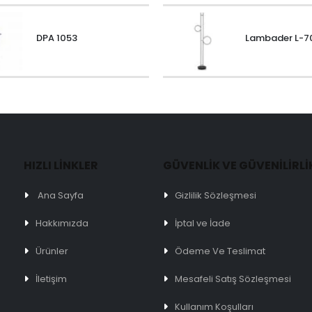
DPA 1053
Lambader L-7
HIZLI LİNKLER
GÜVENLİK VE GÜVENİLİRLİ
Ana Sayfa
Gizlilik Sözleşmesi
Hakkımızda
İptal ve İade
Ürünler
Ödeme Ve Teslimat
İletişim
Mesafeli Satış Sözleşmesi
Kullanım Koşulları