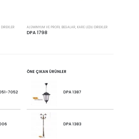
 DIREKLER
ALÜMINYUM VE PROFIL BEGALAR, KARE LEDLI DIREKLER
ALÜMINYUM V
DPA 1798
DPA 178
ÖNE ÇIKAN ÜRÜNLER
051-7052
DPA 1387
006
DPA 1383