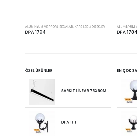
ALÜMINYUM VE PROFIL BEGALAR, KARE LEDLI DIREKLER
ALÜMINYUM VE
DPA 1794
DPA 178
ÖZEL ÜRÜNLER
EN ÇOK S
SARKIT LİNEAR 75X80MM OVALIUM 30W 4000 LM MT
DPA 1111