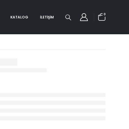
0
KATALOG
İLETIŞIM