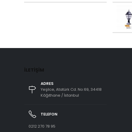
İLETIŞIM
ADRES
Yeşilce, Atatürk Cd. No:69, 34418
Kâğıthane / İstanbul
TELEFON
0212 270 78 95