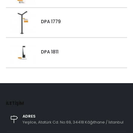
DPA 1779
DPA 1811
İLETIŞIM
ADRES
Yeşilce, Atatürk Cd. No:69, 34418 Kâğıthane / İstanbul