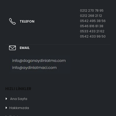
0212 270 78 95
0212 268 21 12
0542 495 38 56
TELEFON
0546 816 81 38
0533 433 21 62
0542 433 99 50
EMAIL
HIZLI LİNKLER
Ana Sayfa
Hakkımızda