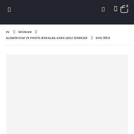
0
EV
ÜRÜNLER
ALÜMINYUM VE PROFIL BEGALAR, KARE LEDLI DIREKLER
DPA 1894