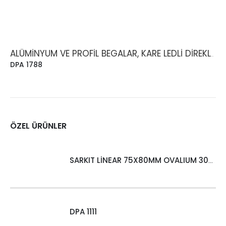
ALÜMINYUM VE PROFIL BEGALAR, KARE LEDLI DIREKLER
DPA 1788
ÖZEL ÜRÜNLER
SARKIT LİNEAR 75X80MM OVALIUM 30W 4000 LM MT
DPA 1111