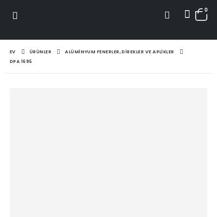
0
EV
ÜRÜNLER
ALÜMINYUM FENERLER, DIREKLER VE APLIKLER
DPA 1695