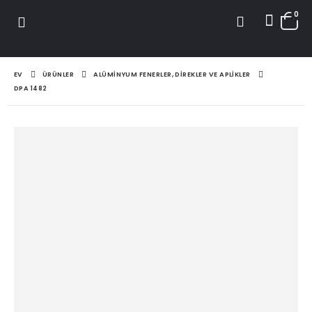
0
EV
ÜRÜNLER
ALÜMINYUM FENERLER, DIREKLER VE APLIKLER
DPA 1482