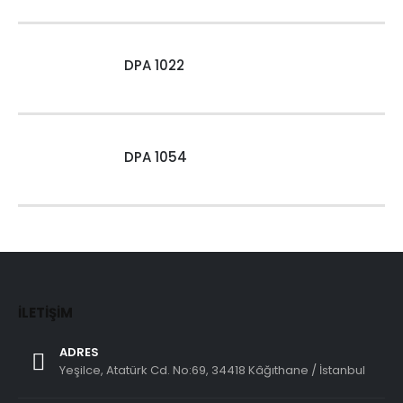
DPA 1022
DPA 1054
İLETIŞIM
ADRES
Yeşilce, Atatürk Cd. No:69, 34418 Kâğıthane / İstanbul