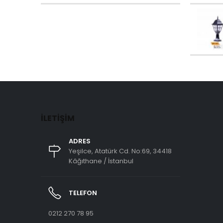
İLETIŞIM
ADRES
Yeşilce, Atatürk Cd. No:69, 34418
Kâğıthane / İstanbul
TELEFON
0212 270 78 95