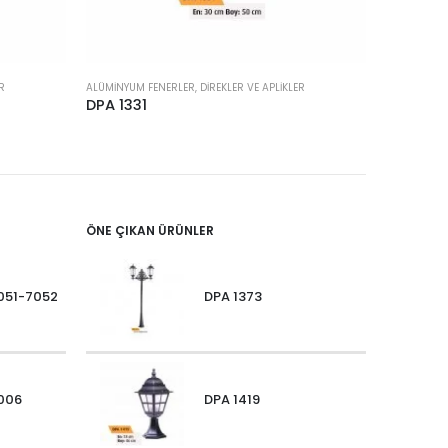
R
ALÜMINYUM FENERLER, DIREKLER VE APLIKLER
ALÜMINYUM F
DPA 1331
DPA 132
ÖNE ÇIKAN ÜRÜNLER
051-7052
DPA 1373
006
DPA 1419