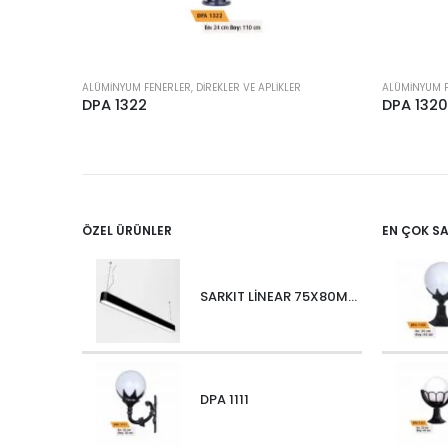
ALÜMINYUM FENERLER, DIREKLER VE APLIKLER
ALÜMINYUM FE
DPA 1322
DPA 1320
ÖZEL ÜRÜNLER
EN ÇOK S
SARKIT LİNEAR 75X80MM OVALIUM 30W 4000 LM MT
DPA 1111