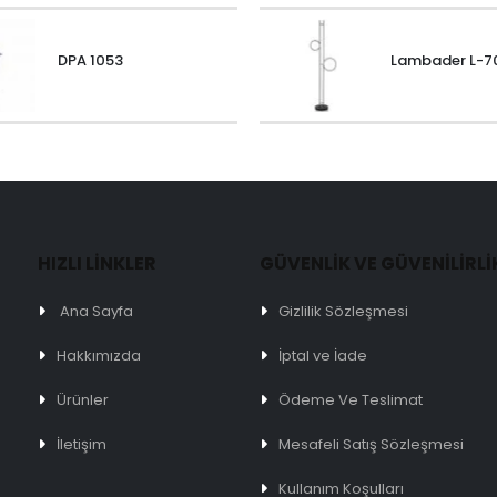
DPA 1053
Lambader L-7
HIZLI LİNKLER
GÜVENLİK VE GÜVENİLİRLİ
Ana Sayfa
Gizlilik Sözleşmesi
Hakkımızda
İptal ve İade
Ürünler
Ödeme Ve Teslimat
İletişim
Mesafeli Satış Sözleşmesi
Kullanım Koşulları