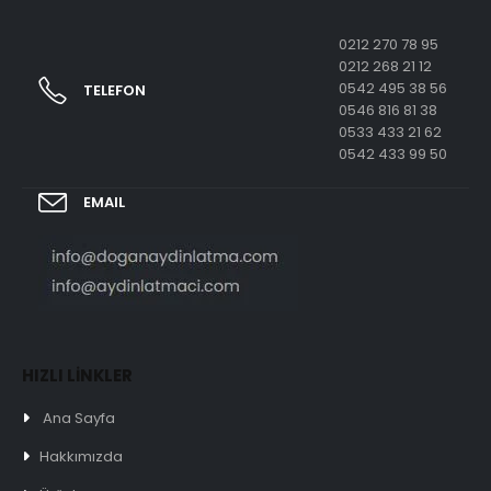
0212 270 78 95
0212 268 21 12
0542 495 38 56
TELEFON
0546 816 81 38
0533 433 21 62
0542 433 99 50
EMAIL
HIZLI LİNKLER
Ana Sayfa
Hakkımızda