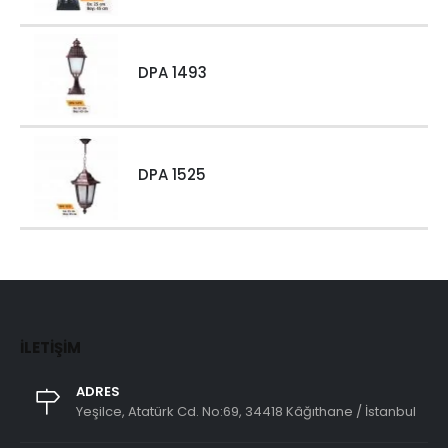
DPA 1493
DPA 1525
İLETIŞIM
ADRES
Yeşilce, Atatürk Cd. No:69, 34418 Kâğıthane / İstanbul