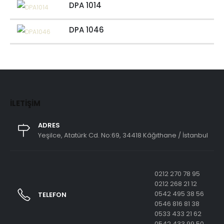
DPA 1014
DPA 1046
İLETIŞIM
ADRES
Yeşilce, Atatürk Cd. No:69, 34418 Kâğıthane / İstanbul
0212 270 78 95
0212 268 21 12
0542 495 38 56
TELEFON
0546 816 81 38
0533 433 21 62
0542 433 99 50