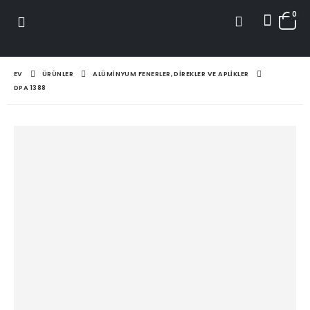
0
EV
ÜRÜNLER
ALÜMINYUM FENERLER, DIREKLER VE APLIKLER
DPA 1388