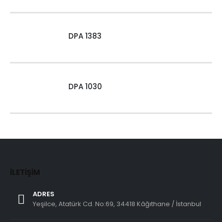
DPA 1383
DPA 1030
İLETIŞIM
ADRES
Yeşilce, Atatürk Cd. No:69, 34418 Kâğıthane / İstanbul