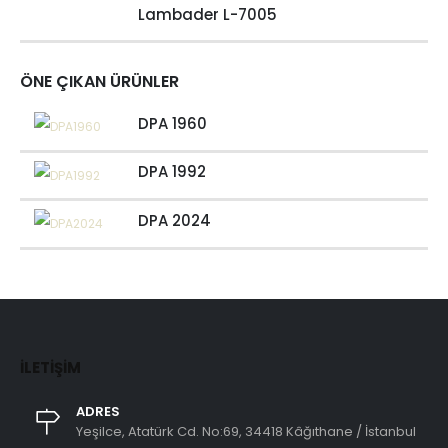
Lambader L-7005
ÖNE ÇIKAN ÜRÜNLER
DPA 1960
DPA 1992
DPA 2024
İLETIŞIM
ADRES
Yeşilce, Atatürk Cd. No:69, 34418 Kâğıthane / İstanbul