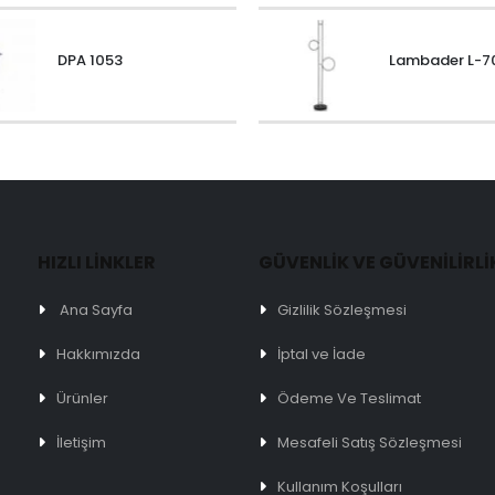
DPA 1053
Lambader L-7
HIZLI LİNKLER
GÜVENLİK VE GÜVENİLİRLİ
Ana Sayfa
Gizlilik Sözleşmesi
Hakkımızda
İptal ve İade
Ürünler
Ödeme Ve Teslimat
İletişim
Mesafeli Satış Sözleşmesi
Kullanım Koşulları