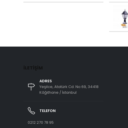
İLETIŞIM
ADRES
Yeşilce, Atatürk Cd. No:69, 34418
Kâğıthane / İstanbul
TELEFON
0212 270 78 95