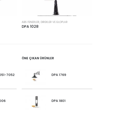
ABS FENERLER, DIREKLER VE GLOPLAR
ABS FENERLE
DPA 1028
DPA 100
ÖNE ÇIKAN ÜRÜNLER
051-7052
DPA 1769
006
DPA 1801