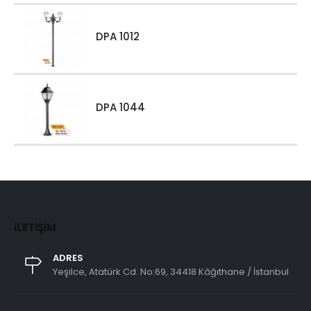
DPA 1012
DPA 1044
İLETIŞIM
ADRES
Yeşilce, Atatürk Cd. No:69, 34418 Kâğıthane / İstanbul